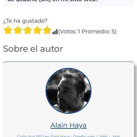
¿Te ha gustado?
(Votos:
1
Promedio:
5
)
Sobre el autor
Alain Haya
Consultor SEO
en
Alain Haya - Diseño web
|
Web
|
Más