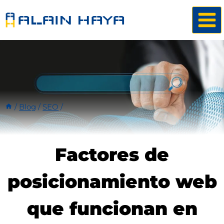
Saltar
ALAIN HAYA
al
contenido
/
Blog
/
SEO
/
Factores de
posicionamiento web
que funcionan en