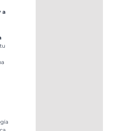
y a
a
 tu
ba
ogía
rca