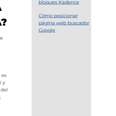
bloques Kadence
A
Cómo posicionar
A?
página web buscador
Google
te
 es
i y
 del
s