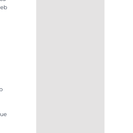
web
b
gue